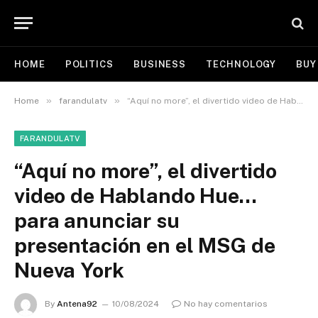
HOME
POLITICS
BUSINESS
TECHNOLOGY
BUY
»
»
Home
farandulatv
“Aquí no more”, el divertido video de Hablando Hue… para anunciar su presentación en el MSG de Nueva York
FARANDULATV
“Aquí no more”, el divertido
video de Hablando Hue…
para anunciar su
presentación en el MSG de
Nueva York
By
Antena92
10/08/2024
No hay comentarios