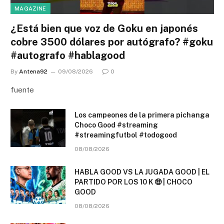
MAGAZINE
¿Está bien que voz de Goku en japonés
cobre 3500 dólares por autógrafo? #goku
#autografo #hablagood
By
Antena92
09/08/2026
0
fuente
Los campeones de la primera pichanga
Choco Good #streaming
#streamingfutbol #todogood
08/08/2026
HABLA GOOD VS LA JUGADA GOOD | EL
PARTIDO POR LOS 10 K 🤑 | CHOCO
GOOD
08/08/2026