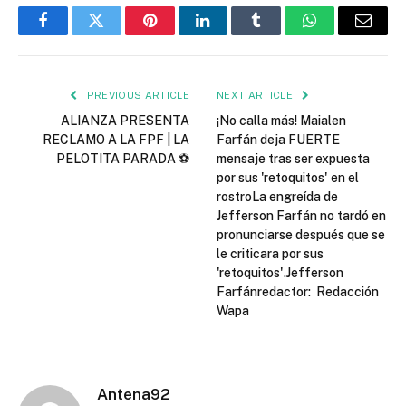
Facebook
Twitter
Pinterest
LinkedIn
Tumblr
WhatsApp
Email
PREVIOUS ARTICLE
NEXT ARTICLE
ALIANZA PRESENTA
¡No calla más! Maialen
RECLAMO A LA FPF | LA
Farfán deja FUERTE
PELOTITA PARADA ⚽
mensaje tras ser expuesta
por sus 'retoquitos' en el
rostroLa engreída de
Jefferson Farfán no tardó en
pronunciarse después que se
le criticara por sus
'retoquitos'.Jefferson
Farfánredactor: Redacción
Wapa
Antena92