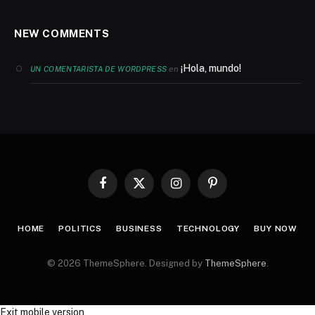
NEW COMMENTS
¡Hola, mundo!
en
UN COMENTARISTA DE WORDPRESS
Facebook
X
Instagram
Pinterest
(Twitter)
HOME
POLITICS
BUSINESS
TECHNOLOGY
BUY NOW
© 2026 ThemeSphere. Designed by
ThemeSphere
.
Exit mobile version