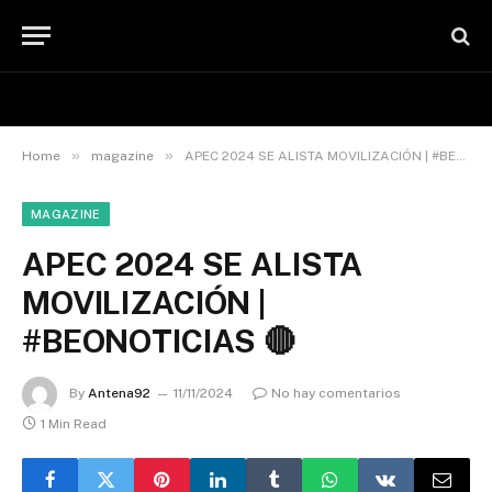
»
»
Home
magazine
APEC 2024 SE ALISTA MOVILIZACIÓN | #BEONOTICIAS 🔴
MAGAZINE
APEC 2024 SE ALISTA
MOVILIZACIÓN |
#BEONOTICIAS 🔴
By
Antena92
11/11/2024
No hay comentarios
1 Min Read