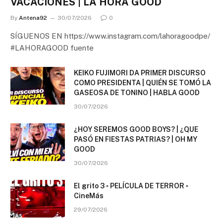
VACACIONES | LA HORA GOOD
By
Antena92
30/07/2026
0
SÍGUENOS EN https://www.instagram.com/lahoragoodpe/
#LAHORAGOOD fuente
KEIKO FUJIMORI DA PRIMER DISCURSO
COMO PRESIDENTA | QUIÉN SE TOMÓ LA
GASEOSA DE TONINO | HABLA GOOD
30/07/2026
¿HOY SEREMOS GOOD BOYS? | ¿QUE
PASÓ EN FIESTAS PATRIAS? | OH MY
GOOD
30/07/2026
El grito 3 ▫️ PELÍCULA DE TERROR ▫️
CineMás
29/07/2026