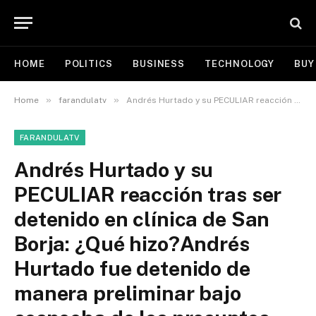
HOME
POLITICS
BUSINESS
TECHNOLOGY
BUY
»
»
Home
farandulatv
Andrés Hurtado y su PECULIAR reacción tras ser detenido en clínica de San Borja: ¿Qué hizo?Andrés Hurtado fue detenido de manera preliminar bajo sospecha de los presuntos delitos de tráfico de influencias y cohecho activo.Andrés Hurtadoredactor: Karla Caycho
FARANDULATV
Andrés Hurtado y su
PECULIAR reacción tras ser
detenido en clínica de San
Borja: ¿Qué hizo?Andrés
Hurtado fue detenido de
manera preliminar bajo