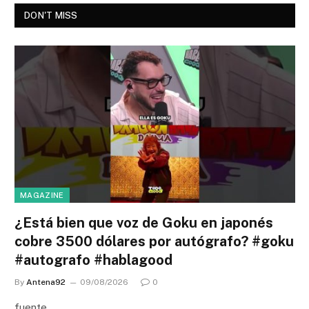
DON'T MISS
MAGAZINE
¿Está bien que voz de Goku en japonés
cobre 3500 dólares por autógrafo? #goku
#autografo #hablagood
By
Antena92
09/08/2026
0
fuente