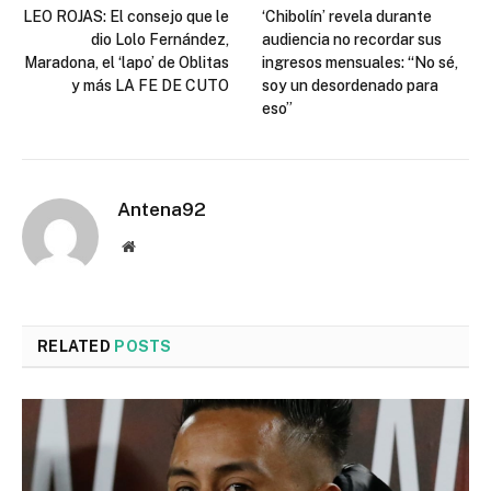
LEO ROJAS: El consejo que le
‘Chibolín’ revela durante
dio Lolo Fernández,
audiencia no recordar sus
Maradona, el ‘lapo’ de Oblitas
ingresos mensuales: “No sé,
y más LA FE DE CUTO
soy un desordenado para
eso”
Antena92
Website
RELATED
POSTS