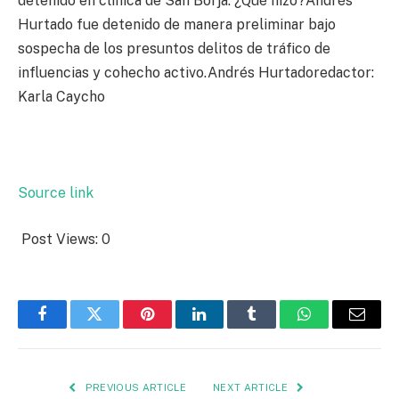
detenido en clínica de San Borja: ¿Qué hizo?Andrés
Hurtado fue detenido de manera preliminar bajo
sospecha de los presuntos delitos de tráfico de
influencias y cohecho activo.Andrés Hurtadoredactor:
Karla Caycho
Source link
Post Views:
0
Facebook
Twitter
Pinterest
LinkedIn
Tumblr
WhatsApp
Email
PREVIOUS ARTICLE
NEXT ARTICLE