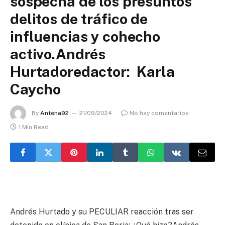
sospecha de los presuntos
delitos de tráfico de
influencias y cohecho
activo.Andrés
Hurtadoredactor: Karla
Caycho
By
Antena92
21/09/2024
No hay comentarios
1 Min Read
Andrés Hurtado y su PECULIAR reacción tras ser