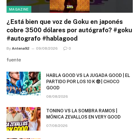
MAGAZINE
¿Está bien que voz de Goku en japonés
cobre 3500 dólares por autógrafo? #goku
#autografo #hablagood
By
Antena92
09/08/2026
0
fuente
HABLA GOOD VS LA JUGADA GOOD | EL
PARTIDO POR LOS 10 K 🤑 | CHOCO
GOOD
08/08/2026
TONINO VS LA SOMBRA RAMOS |
MÓNICA ZEVALLOS EN VERY GOOD
07/08/2026