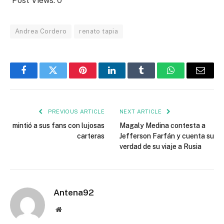
Post Views:
0
Andrea Cordero
renato tapia
Facebook
Twitter
Pinterest
LinkedIn
Tumblr
WhatsApp
Email
PREVIOUS ARTICLE
NEXT ARTICLE
mintió a sus fans con lujosas
Magaly Medina contesta a
carteras
Jefferson Farfán y cuenta su
verdad de su viaje a Rusia
Antena92
Website