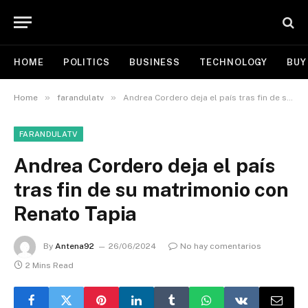
HOME
POLITICS
BUSINESS
TECHNOLOGY
BUY
»
»
Home
farandulatv
Andrea Cordero deja el país tras fin de su matrimonio con Renato Tapia
FARANDULATV
Andrea Cordero deja el país
tras fin de su matrimonio con
Renato Tapia
By
Antena92
26/06/2024
No hay comentarios
2 Mins Read