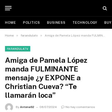
HOME
POLITICS
BUSINESS
TECHNOLOGY
BUY
»
»
Home
farandulatv
Amiga de Pamela López manda FULMINANTE mensaje ¿y EXPONE a Christian Cueva? “Te llamarán loca”
FARANDULATV
Amiga de Pamela López
manda FULMINANTE
mensaje ¿y EXPONE a
Christian Cueva? “Te
llamarán loca”
By
Antena92
08/07/2024
No hay comentarios