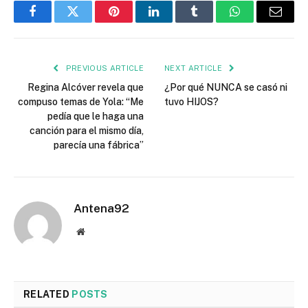
Facebook
Twitter
Pinterest
LinkedIn
Tumblr
WhatsApp
Email
PREVIOUS ARTICLE
NEXT ARTICLE
Regina Alcóver revela que
¿Por qué NUNCA se casó ni
compuso temas de Yola: “Me
tuvo HIJOS?
pedía que le haga una
canción para el mismo día,
parecía una fábrica”
Antena92
Website
RELATED
POSTS