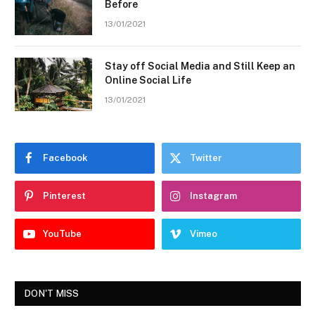
Before
13/01/2021
Stay off Social Media and Still Keep an
Online Social Life
13/01/2021
Facebook
Twitter
Pinterest
Instagram
YouTube
Vimeo
DON'T MISS