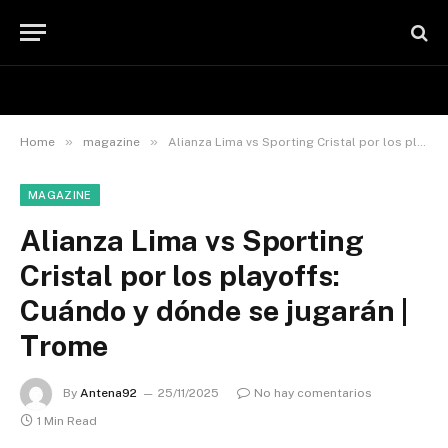
»
»
Home
magazine
Alianza Lima vs Sporting Cristal por los playoffs: Cuándo y dónde se jugarán | Trome
MAGAZINE
Alianza Lima vs Sporting
Cristal por los playoffs:
Cuándo y dónde se jugarán |
Trome
By
Antena92
25/11/2025
No hay comentarios
1 Min Read