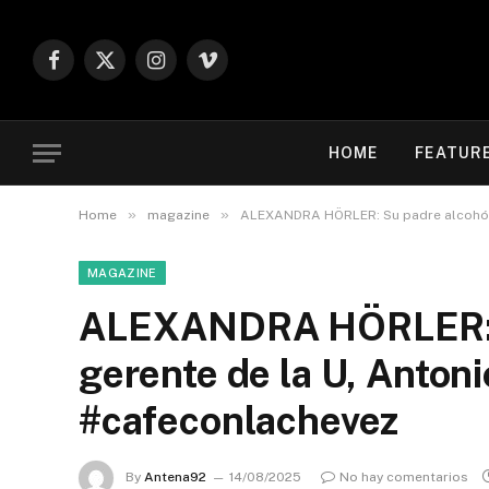
Facebook
X
Instagram
Vimeo
(Twitter)
HOME
FEATUR
»
»
Home
magazine
ALEXANDRA HÖRLER: Su padre alcohólic
MAGAZINE
ALEXANDRA HÖRLER: S
gerente de la U, Anton
#cafeconlachevez
By
Antena92
14/08/2025
No hay comentarios