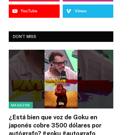
YouTube
Vimeo
DON'T MISS
MAGAZINE
¿Está bien que voz de Goku en
japonés cobre 3500 dólares por
autógrafo? #goku #autografo