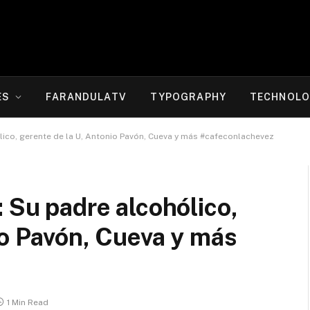
ES
FARANDULATV
TYPOGRAPHY
TECHNOLO
o, gerente de la U, Antonio Pavón, Cueva y más #cafeconlachevez
u padre alcohólico,
io Pavón, Cueva y más
1 Min Read