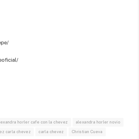
epe/
oficial/
lexandra horler cafe con la chevez
alexandra horler novio
ez carla chevez
carla chevez
Christian Cueva