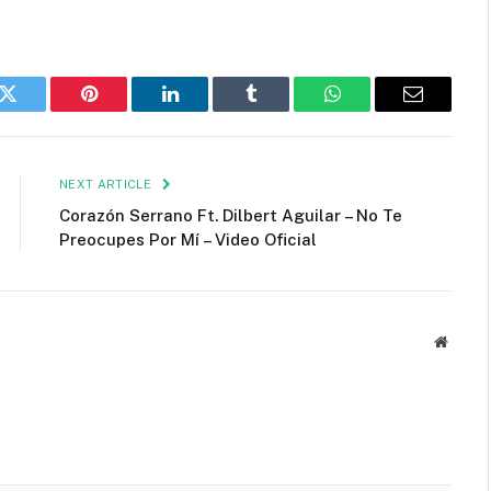
k
Twitter
Pinterest
LinkedIn
Tumblr
WhatsApp
Email
NEXT ARTICLE
Corazón Serrano Ft. Dilbert Aguilar – No Te
Preocupes Por Mí – Video Oficial
Websit