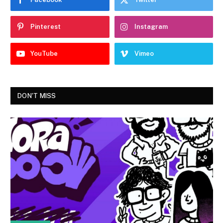
Pinterest
Instagram
YouTube
Vimeo
DON'T MISS