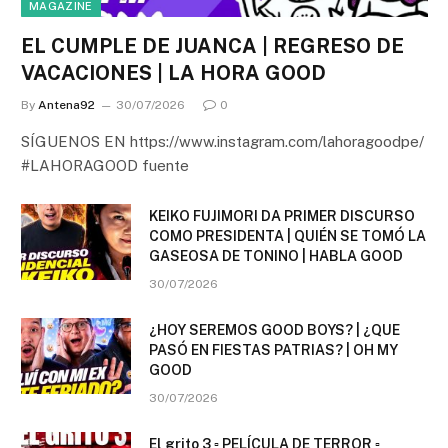
MAGAZINE
EL CUMPLE DE JUANCA | REGRESO DE
VACACIONES | LA HORA GOOD
By
Antena92
30/07/2026
0
SÍGUENOS EN https://www.instagram.com/lahoragoodpe/
#LAHORAGOOD fuente
KEIKO FUJIMORI DA PRIMER DISCURSO
COMO PRESIDENTA | QUIÉN SE TOMÓ LA
GASEOSA DE TONINO | HABLA GOOD
30/07/2026
¿HOY SEREMOS GOOD BOYS? | ¿QUE
PASÓ EN FIESTAS PATRIAS? | OH MY
GOOD
30/07/2026
El grito 3 ▫️ PELÍCULA DE TERROR ▫️