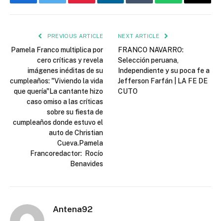
Facebook
Twitter
Pinterest
LinkedIn
Tumblr
WhatsApp
Email
PREVIOUS ARTICLE
NEXT ARTICLE
Pamela Franco multiplica por
FRANCO NAVARRO:
cero críticas y revela
Selección peruana,
imágenes inéditas de su
Independiente y su poca fe a
cumpleaños: "Viviendo la vida
Jefferson Farfán | LA FE DE
que quería"La cantante hizo
CUTO
caso omiso a las críticas
sobre su fiesta de
cumpleaños donde estuvo el
auto de Christian
Cueva.Pamela
Francoredactor: Rocío
Benavides
Antena92