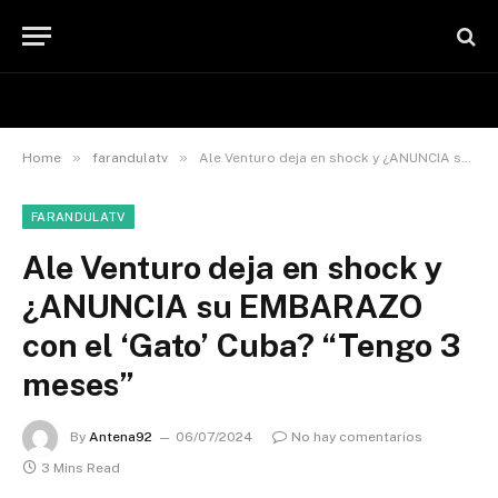
»
»
Home
farandulatv
Ale Venturo deja en shock y ¿ANUNCIA su EMBARAZO con el ‘Gato’ Cuba? “Tengo 3 meses”
FARANDULATV
Ale Venturo deja en shock y
¿ANUNCIA su EMBARAZO
con el ‘Gato’ Cuba? “Tengo 3
meses”
By
Antena92
06/07/2024
No hay comentarios
3 Mins Read