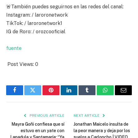
🚨También puedes seguirnos en las redes del canal:
Instagram: / laroronetwork
TikTok: / laroronetwork1
IG de Roro: / orozcooficial
fuente
Post Views:
0
Facebook
Twitter
Pinterest
LinkedIn
Tumblr
WhatsApp
Email
PREVIOUS ARTICLE
NEXT ARTICLE
Mayra Goñi confiesa que sí
Jonathan Maicelo insulta de
estuvo en un yate con
la peor manera y deja por los
Lapadula y Santamaría: “Ya
suelos a Carloncho | VIDEO