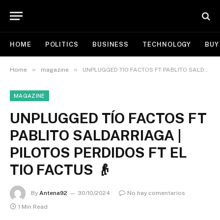
HOME
POLITICS
BUSINESS
TECHNOLOGY
BUY
»
»
Home
magazine
UNPLUGGED TÍO FACTOS FT PABLITO SALDARRIAGA | PILOTOS PERDIDOS FT EL TIO FACTUS 👴
MAGAZINE
UNPLUGGED TÍO FACTOS FT
PABLITO SALDARRIAGA |
PILOTOS PERDIDOS FT EL
TIO FACTUS 👴
By
Antena92
30/10/2024
No hay comentarios
1 Min Read