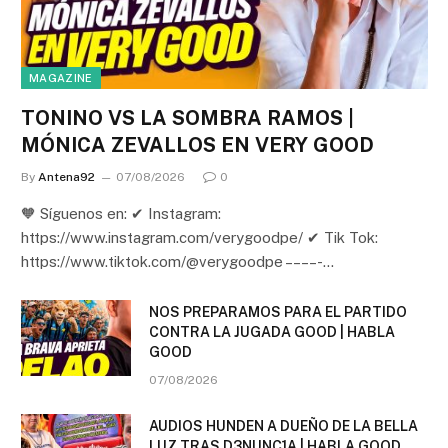
MAGAZINE
TONINO VS LA SOMBRA RAMOS |
MÓNICA ZEVALLOS EN VERY GOOD
By
Antena92
07/08/2026
0
🧡 Síguenos en: ✔ Instagram:
https://www.instagram.com/verygoodpe/ ✔ Tik Tok:
https://www.tiktok.com/@verygoodpe – – – – -…
NOS PREPARAMOS PARA EL PARTIDO
CONTRA LA JUGADA GOOD | HABLA
GOOD
07/08/2026
AUDIOS HUNDEN A DUEÑO DE LA BELLA
LUZ TRAS D3NUNC1A | HABLA GOOD