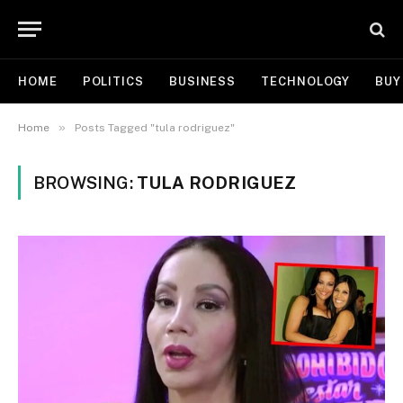
HOME
POLITICS
BUSINESS
TECHNOLOGY
BUY
»
Home
Posts Tagged "tula rodriguez"
BROWSING:
TULA RODRIGUEZ