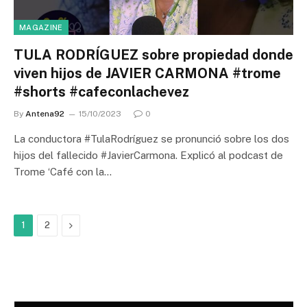
MAGAZINE
TULA RODRÍGUEZ sobre propiedad donde
viven hijos de JAVIER CARMONA #trome
#shorts #cafeconlachevez
By
Antena92
15/10/2023
0
La conductora #TulaRodríguez se pronunció sobre los dos
hijos del fallecido #JavierCarmona. Explicó al podcast de
Trome ‘Café con la…
Next
1
2