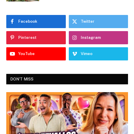
Facebook
Twitter
Pinterest
Instagram
YouTube
Vimeo
DON'T MISS