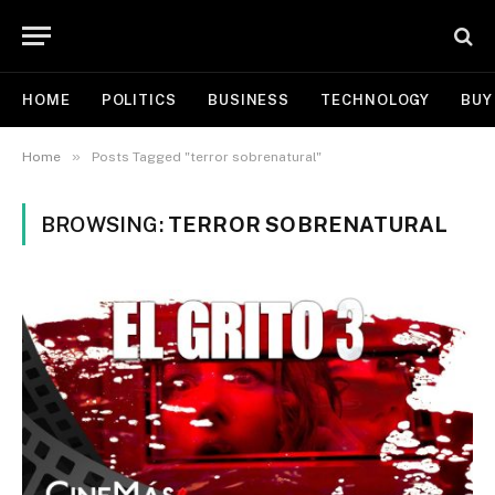
HOME
POLITICS
BUSINESS
TECHNOLOGY
BUY
»
Home
Posts Tagged "terror sobrenatural"
BROWSING:
TERROR SOBRENATURAL