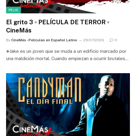
PELIS
El grito 3 ▫️ PELÍCULA DE TERROR ▫️
CineMás
By
CineMás - Películas en Español Latino
29/07/2026
0
➕Jake es un joven que se muda a un edificio marcado por
una maldición mortal. Cuando empiezan a ocurrir brutales…