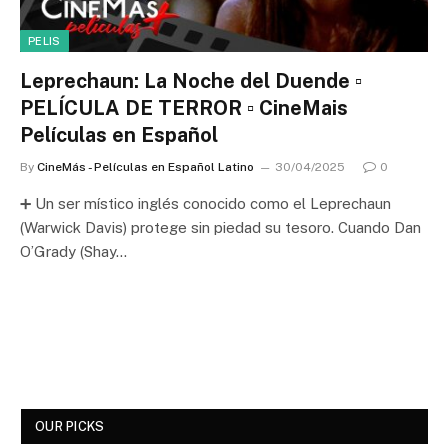
PELIS
Leprechaun: La Noche del Duende ▫️
PELÍCULA DE TERROR ▫️ CineMais
Películas en Español
By
CineMás - Películas en Español Latino
30/04/2025
0
➕ Un ser místico inglés conocido como el Leprechaun
(Warwick Davis) protege sin piedad su tesoro. Cuando Dan
O’Grady (Shay…
OUR PICKS