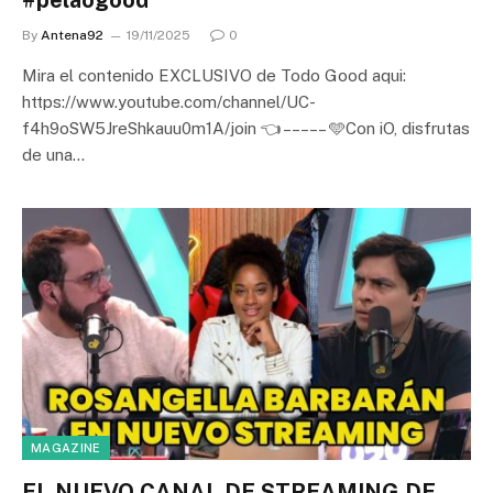
By
Antena92
19/11/2025
0
Mira el contenido EXCLUSIVO de Todo Good aqui:
https://www.youtube.com/channel/UC-
f4h9oSW5JreShkauu0m1A/join 👈 – – – – – 🩵Con iO, disfrutas
de una…
MAGAZINE
EL NUEVO CANAL DE STREAMING DE