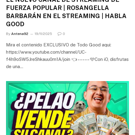
FUERZA POPULAR | ROSANGELLA
BARBARÁN EN EL STREAMING | HABLA
GOOD
By
Antena92
19/11/2025
0
Mira el contenido EXCLUSIVO de Todo Good aqui:
https://www.youtube.com/channel/UC-
f4h9oSW5JreShkauu0m1A/join 👈 – – – – – 🩵Con iO, disfrutas
de una…