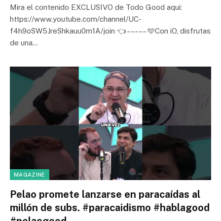
Mira el contenido EXCLUSIVO de Todo Good aqui:
https://www.youtube.com/channel/UC-
f4h9oSW5JreShkauu0m1A/join 👈 – – – – – 🩵Con iO, disfrutas
de una…
MAGAZINE
Pelao promete lanzarse en paracaídas al
millón de subs. #paracaidismo #hablagood
#pelaogood