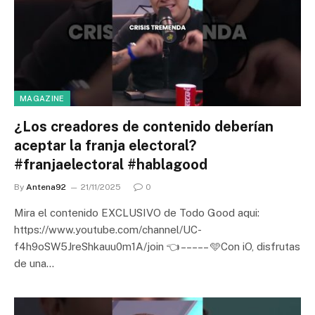
MAGAZINE
¿Los creadores de contenido deberían
aceptar la franja electoral?
#franjaelectoral #hablagood
By
Antena92
21/11/2025
0
Mira el contenido EXCLUSIVO de Todo Good aqui:
https://www.youtube.com/channel/UC-
f4h9oSW5JreShkauu0m1A/join 👈 – – – – – 🩵Con iO, disfrutas
de una…