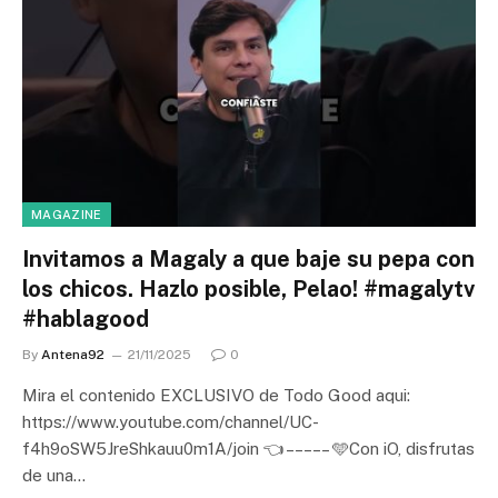
MAGAZINE
Invitamos a Magaly a que baje su pepa con
los chicos. Hazlo posible, Pelao! #magalytv
#hablagood
By
Antena92
21/11/2025
0
Mira el contenido EXCLUSIVO de Todo Good aqui:
https://www.youtube.com/channel/UC-
f4h9oSW5JreShkauu0m1A/join 👈 – – – – – 🩵Con iO, disfrutas
de una…