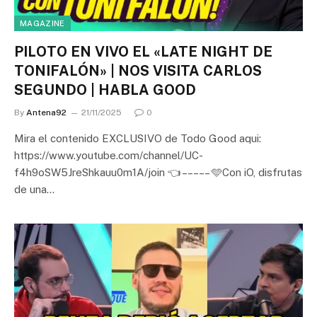
MAGAZINE
PILOTO EN VIVO EL «LATE NIGHT DE
TONIFALÓN» | NOS VISITA CARLOS
SEGUNDO | HABLA GOOD
By
Antena92
21/11/2025
0
Mira el contenido EXCLUSIVO de Todo Good aqui:
https://www.youtube.com/channel/UC-
f4h9oSW5JreShkauu0m1A/join 👈 – – – – – 🩵Con iO, disfrutas
de una…