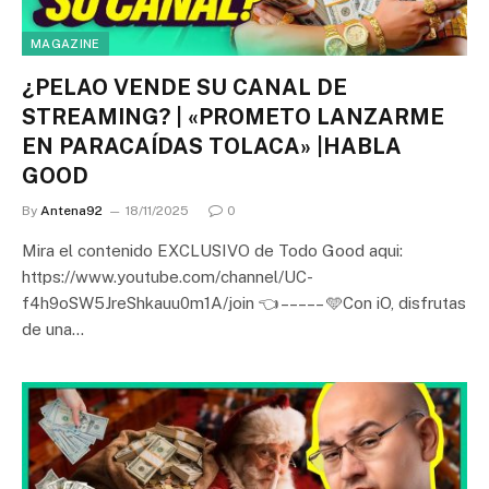
MAGAZINE
¿PELAO VENDE SU CANAL DE
STREAMING? | «PROMETO LANZARME
EN PARACAÍDAS TOLACA» |HABLA
GOOD
By
Antena92
18/11/2025
0
Mira el contenido EXCLUSIVO de Todo Good aqui:
https://www.youtube.com/channel/UC-
f4h9oSW5JreShkauu0m1A/join 👈 – – – – – 🩵Con iO, disfrutas
de una…