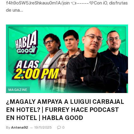
f4h9oSW5JreShkauu0m1A/join 👈 – – – – – 🩵Con iO, disfrutas
de una…
MAGAZINE
¿MAGALY AMPAYA A LUIGUI CARBAJAL
EN HOTEL? | FURREY HACE PODCAST
EN HOTEL | HABLA GOOD
By
Antena92
19/11/2025
0