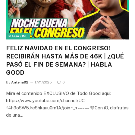
MAGAZINE
FELIZ NAVIDAD EN EL CONGRESO!
RECIBIRÁN HASTA MÁS DE 46K | ¿QUÉ
PASÓ EL FIN DE SEMANA? | HABLA
GOOD
By
Antena92
17/11/2025
0
Mira el contenido EXCLUSIVO de Todo Good aqui:
https://www.youtube.com/channel/UC-
f4h9oSW5JreShkauu0m1A/join 👈 – – – – – 🩵Con iO, disfrutas
de una…