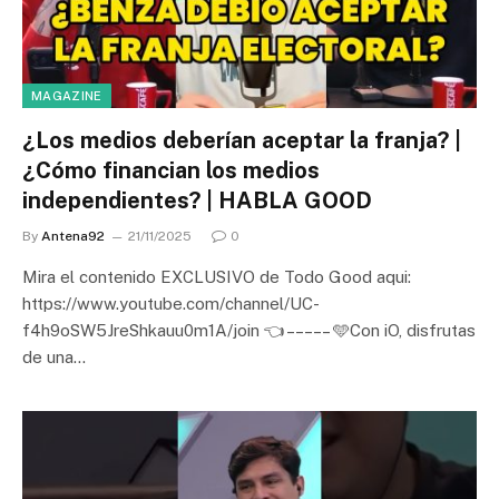
MAGAZINE
¿Los medios deberían aceptar la franja? |
¿Cómo financian los medios
independientes? | HABLA GOOD
By
Antena92
21/11/2025
0
Mira el contenido EXCLUSIVO de Todo Good aqui:
https://www.youtube.com/channel/UC-
f4h9oSW5JreShkauu0m1A/join 👈 – – – – – 🩵Con iO, disfrutas
de una…