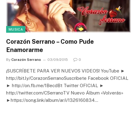
MUSICA
Corazón Serrano – Como Pude
Enamorarme
By
Corazón Serrano
03/09/2015
0
¡SUSCRÍBETE PARA VER NUEVOS VIDEOS! YouTube ►
http://bit.ly/CorazonSerranoSuscribete Facebook OFICIAL
► http://on.fb.me/1BecdBt Twitter OFICIAL ►
http://twitter.com/CSerranoTV Nuevo Álbum «Volverás»
►https://song.link/album/ar/i/1326160834…