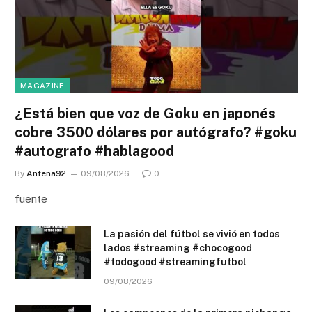
MAGAZINE
¿Está bien que voz de Goku en japonés
cobre 3500 dólares por autógrafo? #goku
#autografo #hablagood
By
Antena92
09/08/2026
0
fuente
La pasión del fútbol se vivió en todos
lados #streaming #chocogood
#todogood #streamingfutbol
09/08/2026