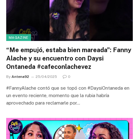
MAGAZINE
“Me empujó, estaba bien mareada”: Fanny
Alache y su encuentro con Daysi
Ontaneda #cafeconlachevez
By
Antena92
25/04/2025
0
#FannyAlache contó que se topó con #DaysiOntaneda en
un evento reciente, momento que la rubia habría
aprovechado para reclamarle por…