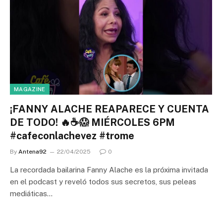
MAGAZINE
¡FANNY ALACHE REAPARECE Y CUENTA
DE TODO! 🔥☕😱 MIÉRCOLES 6PM
#cafeconlachevez #trome
By
Antena92
22/04/2025
0
La recordada bailarina Fanny Alache es la próxima invitada
en el podcast y reveló todos sus secretos, sus peleas
mediáticas…