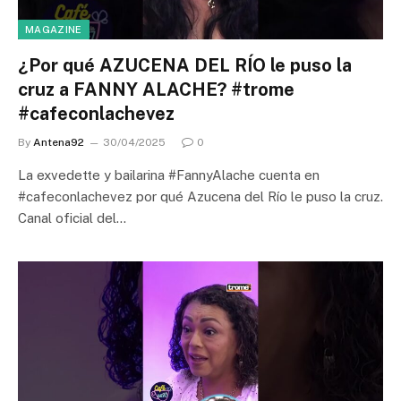
MAGAZINE
¿Por qué AZUCENA DEL RÍO le puso la
cruz a FANNY ALACHE? #trome
#cafeconlachevez
By
Antena92
30/04/2025
0
La exvedette y bailarina #FannyAlache cuenta en
#cafeconlachevez por qué Azucena del Río le puso la cruz.
Canal oficial del…