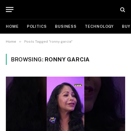
HOME
POLITICS
BUSINESS
TECHNOLOGY
BUY
»
Home
Posts Tagged "ronny garcia"
BROWSING:
RONNY GARCIA