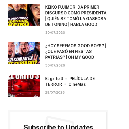
KEIKO FUJIMORI DA PRIMER
DISCURSO COMO PRESIDENTA
| QUIÉN SE TOMÓ LA GASEOSA
DE TONINO | HABLA GOOD
30/07/2026
¿HOY SEREMOS GOOD BOYS? |
¿QUE PASÓ EN FIESTAS
PATRIAS? | OH MY GOOD
30/07/2026
El grito 3
PELÍCULA DE
TERROR
CineMás
29/07/2026
Subscribe to Updates