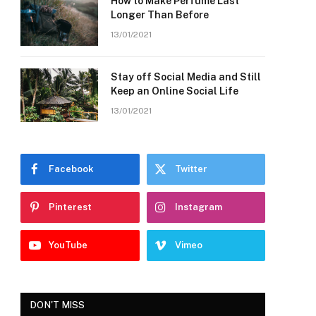
How to Make Perfume Last
Longer Than Before
13/01/2021
Stay off Social Media and Still
Keep an Online Social Life
13/01/2021
Facebook
Twitter
Pinterest
Instagram
YouTube
Vimeo
DON'T MISS