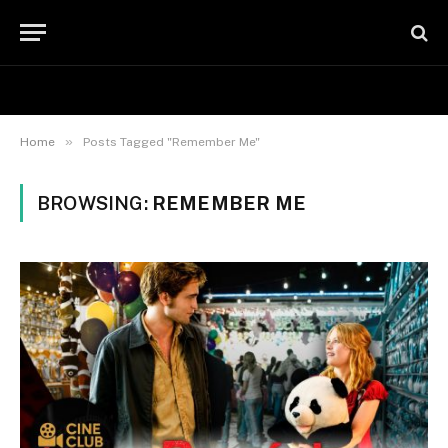
»
Home
Posts Tagged "Remember Me"
BROWSING:
REMEMBER ME