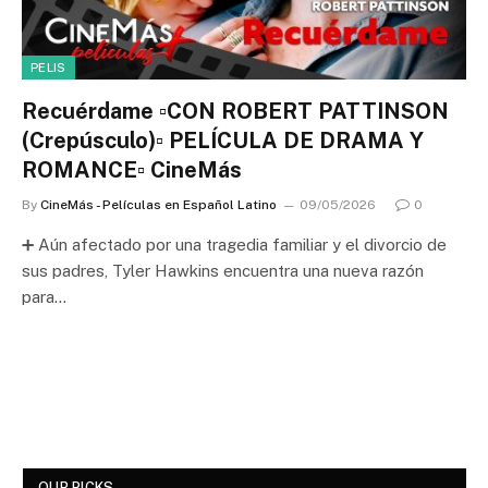
PELIS
Recuérdame ▫️CON ROBERT PATTINSON
(Crepúsculo)▫️ PELÍCULA DE DRAMA Y
ROMANCE▫️ CineMás
By
CineMás - Películas en Español Latino
09/05/2026
0
➕ Aún afectado por una tragedia familiar y el divorcio de
sus padres, Tyler Hawkins encuentra una nueva razón
para…
OUR PICKS