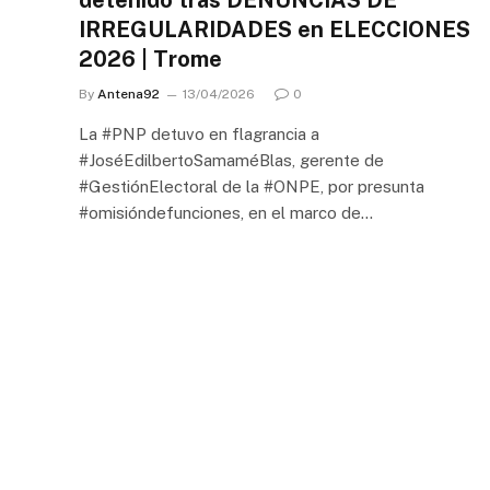
detenido tras DENUNCIAS DE
IRREGULARIDADES en ELECCIONES
2026 | Trome
By
Antena92
13/04/2026
0
La #PNP detuvo en flagrancia a
#JoséEdilbertoSamaméBlas, gerente de
#GestiónElectoral de la #ONPE, por presunta
#omisióndefunciones, en el marco de…