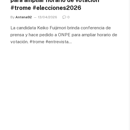
para ampliar horario de votación
#trome #elecciones2026
By
Antena92
13/04/2026
0
La candidata Keiko Fuijimori brinda conferencia de
prensa y hace pedido a ONPE para ampliar horario de
votación. #trome #entrevista…