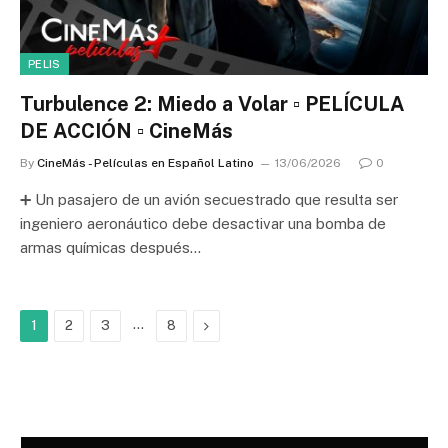
PELIS
Turbulence 2: Miedo a Volar ▫️ PELÍCULA
DE ACCIÓN ▫️ CineMás
By
CineMás - Películas en Español Latino
13/06/2026
0
➕ Un pasajero de un avión secuestrado que resulta ser
ingeniero aeronáutico debe desactivar una bomba de
armas químicas después…
…
Next
1
2
3
8