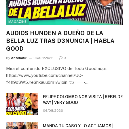
MAGAZINE
AUDIOS HUNDEN A DUEÑO DE LA
BELLA LUZ TRAS D3NUNC1A | HABLA
GOOD
By
Antena92
06/08/2026
0
Mira el contenido EXCLUSIVO de Todo Good aqui:
https://www.youtube.com/channel/UC-
f4h9oSW5JreShkauu0m1A/join 👈 – – – – -…
FELIPE COLOMBO NOS VISITA | REBELDE
WAY | VERY GOOD
06/08/2026
MANDA TU CASO Y LO ACTUAMOS |