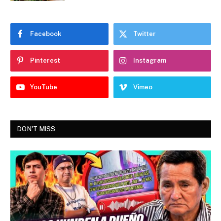
Facebook
Twitter
Pinterest
Instagram
YouTube
Vimeo
DON'T MISS