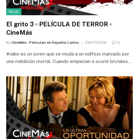
PELIS
El grito 3 ▫️ PELÍCULA DE TERROR ▫️
CineMás
By
CineMás - Películas en Español Latino
29/07/2026
0
➕Jake es un joven que se muda a un edificio marcado por
una maldición mortal. Cuando empiezan a ocurrir brutales…