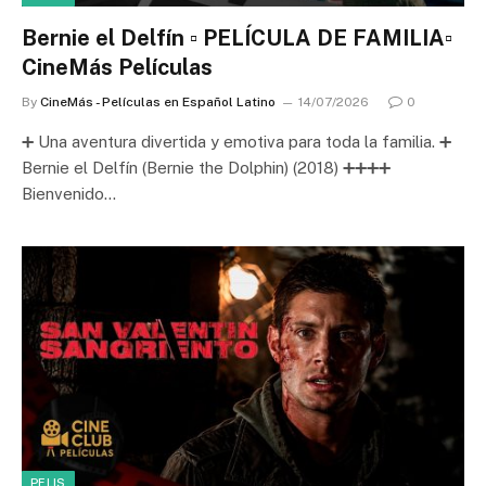
Bernie el Delfín ▫️ PELÍCULA DE FAMILIA▫️
CineMás Películas
By
CineMás - Películas en Español Latino
14/07/2026
0
➕ Una aventura divertida y emotiva para toda la familia. ➕
Bernie el Delfín (Bernie the Dolphin) (2018) ➕➕➕➕
Bienvenido…
PELIS