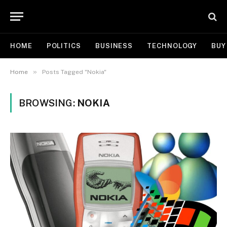
HOME
POLITICS
BUSINESS
TECHNOLOGY
BUY
»
Home
Posts Tagged "Nokia"
BROWSING:
NOKIA