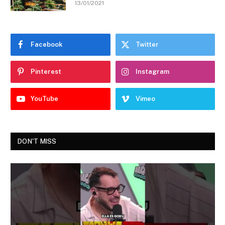
13/01/2021
Facebook
Twitter
Pinterest
Instagram
YouTube
Vimeo
DON'T MISS