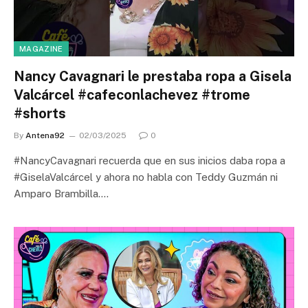
MAGAZINE
Nancy Cavagnari le prestaba ropa a Gisela
Valcárcel #cafeconlachevez #trome
#shorts
By
Antena92
02/03/2025
0
#NancyCavagnari recuerda que en sus inicios daba ropa a
#GiselaValcárcel y ahora no habla con Teddy Guzmán ni
Amparo Brambilla.…