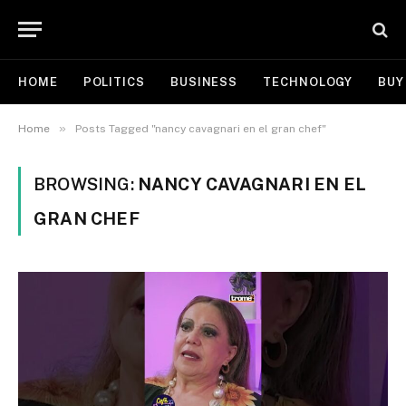
HOME
POLITICS
BUSINESS
TECHNOLOGY
BUY
»
Home
Posts Tagged "nancy cavagnari en el gran chef"
BROWSING:
NANCY CAVAGNARI EN EL
GRAN CHEF