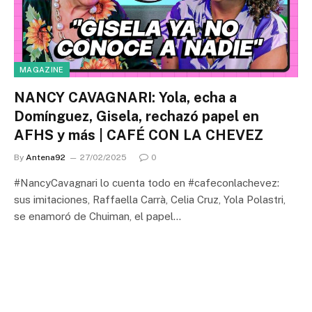
MAGAZINE
NANCY CAVAGNARI: Yola, echa a
Domínguez, Gisela, rechazó papel en
AFHS y más | CAFÉ CON LA CHEVEZ
By
Antena92
27/02/2025
0
#NancyCavagnari lo cuenta todo en #cafeconlachevez:
sus imitaciones, Raffaella Carrà, Celia Cruz, Yola Polastri,
se enamoró de Chuiman, el papel…