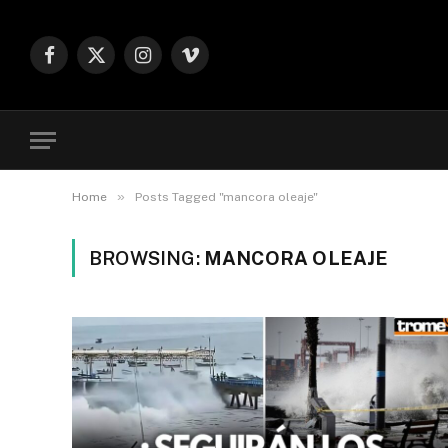
Facebook
X
Instagram
Vimeo
(Twitter)
»
Home
Posts Tagged "mancora oleaje"
BROWSING:
MANCORA OLEAJE