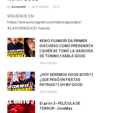
By
Antena92
30/07/2026
0
SÍGUENOS EN
https://www.instagram.com/lahoragoodpe/
#LAHORAGOOD fuente
KEIKO FUJIMORI DA PRIMER
DISCURSO COMO PRESIDENTA
| QUIÉN SE TOMÓ LA GASEOSA
DE TONINO | HABLA GOOD
30/07/2026
¿HOY SEREMOS GOOD BOYS? |
¿QUE PASÓ EN FIESTAS
PATRIAS? | OH MY GOOD
30/07/2026
El grito 3 ▫️ PELÍCULA DE
TERROR ▫️ CineMás