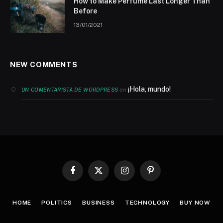
How to Make Perfume Last Longer Than
Before
13/01/2021
NEW COMMENTS
¡Hola, mundo!
en
UN COMENTARISTA DE WORDPRESS
Facebook
X
Instagram
Pinterest
(Twitter)
HOME
POLITICS
BUSINESS
TECHNOLOGY
BUY NOW