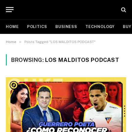
HOME
POLITICS
BUSINESS
TECHNOLOGY
BUY
»
Home
Posts Tagged "LOS MALDITOS PODCAST"
BROWSING:
LOS MALDITOS PODCAST