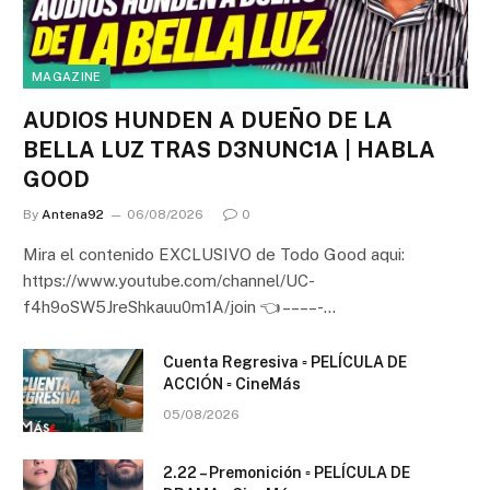
MAGAZINE
AUDIOS HUNDEN A DUEÑO DE LA
BELLA LUZ TRAS D3NUNC1A | HABLA
GOOD
By
Antena92
06/08/2026
0
Mira el contenido EXCLUSIVO de Todo Good aqui:
https://www.youtube.com/channel/UC-
f4h9oSW5JreShkauu0m1A/join 👈 – – – – -…
Cuenta Regresiva ▫️ PELÍCULA DE
ACCIÓN ▫️ CineMás
05/08/2026
2.22 – Premonición ▫️ PELÍCULA DE