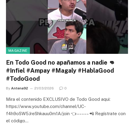
MAGAZINE
En Todo Good no apañamos a nadie 👊
#Infiel #Ampay #Magaly #HablaGood
#TodoGood
By
Antena92
21/03/2026
0
Mira el contenido EXCLUSIVO de Todo Good aqui:
https://www.youtube.com/channel/UC-
f4h9oSW5JreShkauu0m1A/join 👈 – – – – – 📲 Regístrate con
el código…