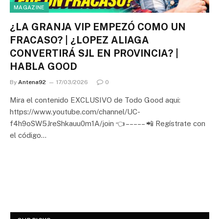
MAGAZINE
¿LA GRANJA VIP EMPEZÓ COMO UN
FRACASO? | ¿LOPEZ ALIAGA
CONVERTIRÁ SJL EN PROVINCIA? |
HABLA GOOD
By
Antena92
17/03/2026
0
Mira el contenido EXCLUSIVO de Todo Good aqui:
https://www.youtube.com/channel/UC-
f4h9oSW5JreShkauu0m1A/join 👈 – – – – – 📲 Regístrate con
el código…