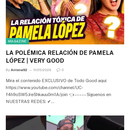
MAGAZINE
LA POLÉMICA RELACIÓN DE PAMELA
LÓPEZ | VERY GOOD
By
Antena92
11/05/2026
0
Mira el contenido EXCLUSIVO de Todo Good aqui:
https://www.youtube.com/channel/UC-
f4h9oSW5JreShkauu0m1A/join 👈 – – – – – Síguenos en
NUESTRAS REDES: ✔…