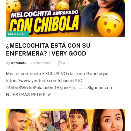
MAGAZINE
¿MELCOCHITA ESTÁ CON SU
ENFERMERA? | VERY GOOD
By
Antena92
12/05/2026
0
Mira el contenido EXCLUSIVO de Todo Good aqui:
https://www.youtube.com/channel/UC-
f4h9oSW5JreShkauu0m1A/join 👈 – – – – – Síguenos en
NUESTRAS REDES: ✔…