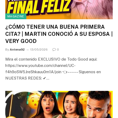
MAGAZINE
¿CÓMO TENER UNA BUENA PRIMERA
CITA? | MARTIN CONOCIÓ A SU ESPOSA |
VERY GOOD
By
Antena92
13/05/2026
0
Mira el contenido EXCLUSIVO de Todo Good aqui:
https://www.youtube.com/channel/UC-
f4h9oSW5JreShkauu0m1A/join 👈 – – – – – Síguenos en
NUESTRAS REDES: ✔…