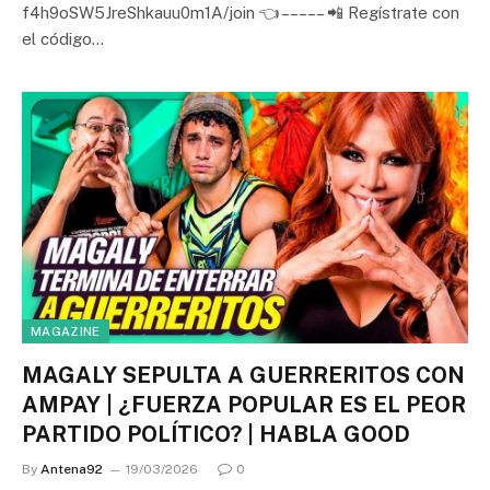
f4h9oSW5JreShkauu0m1A/join 👈 – – – – – 📲 Regístrate con
el código…
MAGAZINE
MAGALY SEPULTA A GUERRERITOS CON
AMPAY | ¿FUERZA POPULAR ES EL PEOR
PARTIDO POLÍTICO? | HABLA GOOD
By
Antena92
19/03/2026
0