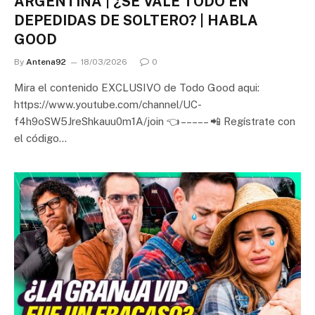
ARGENTINA | ¿SE VALE TODO EN
DEPEDIDAS DE SOLTERO? | HABLA
GOOD
By
Antena92
18/03/2026
0
Mira el contenido EXCLUSIVO de Todo Good aqui:
https://www.youtube.com/channel/UC-
f4h9oSW5JreShkauu0m1A/join 👈 – – – – – 📲 Regístrate con
el código…