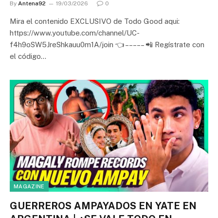
By
Antena92
19/03/2026
0
Mira el contenido EXCLUSIVO de Todo Good aqui:
https://www.youtube.com/channel/UC-
f4h9oSW5JreShkauu0m1A/join 👈 – – – – – 📲 Regístrate con
el código…
MAGAZINE
GUERREROS AMPAYADOS EN YATE EN