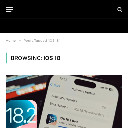
»
Home
Posts Tagged "iOS 18"
BROWSING:
IOS 18