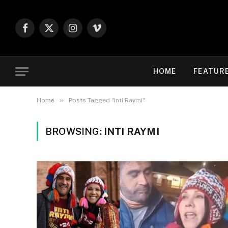
Facebook
X
Instagram
Vimeo
(Twitter)
HOME
FEATUR
»
Home
Posts Tagged "Inti Raymi"
BROWSING:
INTI RAYMI