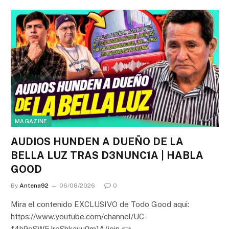
MAGAZINE
AUDIOS HUNDEN A DUEÑO DE LA
BELLA LUZ TRAS D3NUNC1A | HABLA
GOOD
By
Antena92
06/08/2026
0
Mira el contenido EXCLUSIVO de Todo Good aqui:
https://www.youtube.com/channel/UC-
f4h9oSW5JreShkauu0m1A/join 👈 – – – – -…