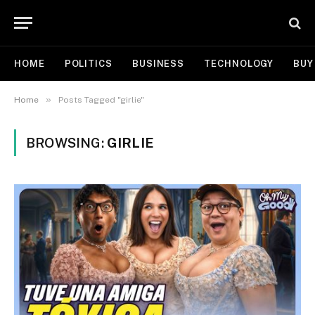
HOME
POLITICS
BUSINESS
TECHNOLOGY
BUY
»
Home
Posts Tagged "girlie"
BROWSING:
GIRLIE