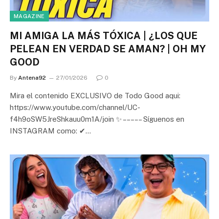
MAGAZINE
MI AMIGA LA MÁS TÓXICA | ¿LOS QUE
PELEAN EN VERDAD SE AMAN? | OH MY
GOOD
By
Antena92
27/01/2026
0
Mira el contenido EXCLUSIVO de Todo Good aqui:
https://www.youtube.com/channel/UC-
f4h9oSW5JreShkauu0m1A/join ✨ – – – – – Síguenos en
INSTAGRAM como: ✔…