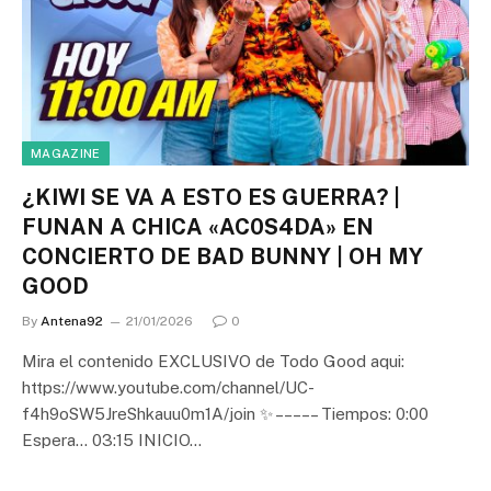
MAGAZINE
¿KIWI SE VA A ESTO ES GUERRA? |
FUNAN A CHICA «AC0S4DA» EN
CONCIERTO DE BAD BUNNY | OH MY
GOOD
By
Antena92
21/01/2026
0
Mira el contenido EXCLUSIVO de Todo Good aqui:
https://www.youtube.com/channel/UC-
f4h9oSW5JreShkauu0m1A/join ✨ – – – – – Tiempos: 0:00
Espera… 03:15 INICIO…