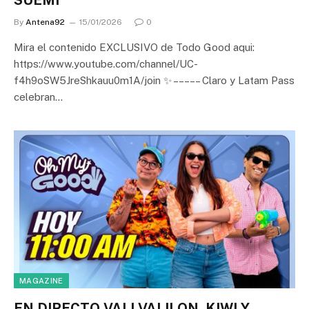
By
Antena92
15/01/2026
0
Mira el contenido EXCLUSIVO de Todo Good aqui:
https://www.youtube.com/channel/UC-
f4h9oSW5JreShkauu0m1A/join ✨ – – – – – Claro y Latam Pass
celebran…
MAGAZINE
EN DIRECTO VALI VALILON, KIWI Y