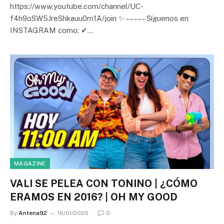
https://www.youtube.com/channel/UC-
f4h9oSW5JreShkauu0m1A/join ✨ – – – – – Síguenos en
INSTAGRAM como: ✔…
MAGAZINE
VALI SE PELEA CON TONINO | ¿CÓMO
ERAMOS EN 2016? | OH MY GOOD
By
Antena92
16/01/2026
0