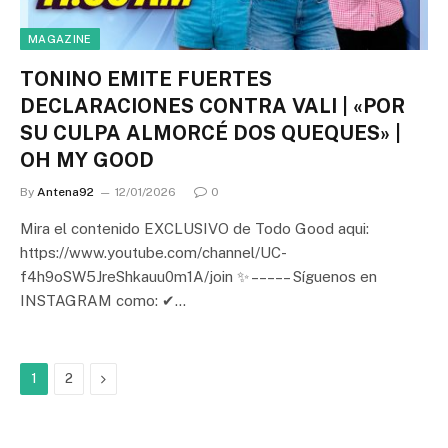
MAGAZINE
TONINO EMITE FUERTES
DECLARACIONES CONTRA VALI | «POR
SU CULPA ALMORCÉ DOS QUEQUES» |
OH MY GOOD
By
Antena92
12/01/2026
0
Mira el contenido EXCLUSIVO de Todo Good aqui:
https://www.youtube.com/channel/UC-
f4h9oSW5JreShkauu0m1A/join ✨ – – – – – Síguenos en
INSTAGRAM como: ✔…
Next
1
2