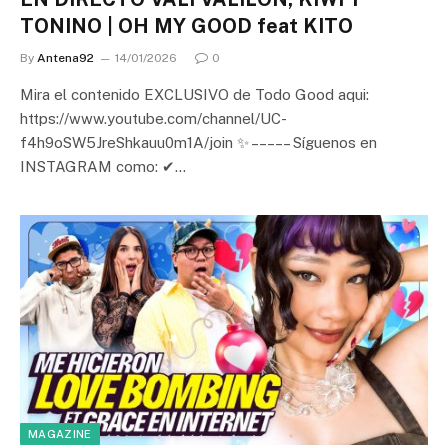
TONINO | OH MY GOOD feat KITO
By
Antena92
14/01/2026
0
Mira el contenido EXCLUSIVO de Todo Good aqui:
https://www.youtube.com/channel/UC-
f4h9oSW5JreShkauu0m1A/join ✨ – – – – – Síguenos en
INSTAGRAM como: ✔…
MAGAZINE