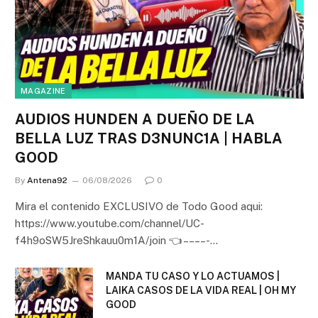
MAGAZINE
AUDIOS HUNDEN A DUEÑO DE LA
BELLA LUZ TRAS D3NUNC1A | HABLA
GOOD
By
Antena92
06/08/2026
0
Mira el contenido EXCLUSIVO de Todo Good aqui:
https://www.youtube.com/channel/UC-
f4h9oSW5JreShkauu0m1A/join 👈 – – – – -…
MANDA TU CASO Y LO ACTUAMOS |
LAIKA CASOS DE LA VIDA REAL | OH MY
GOOD