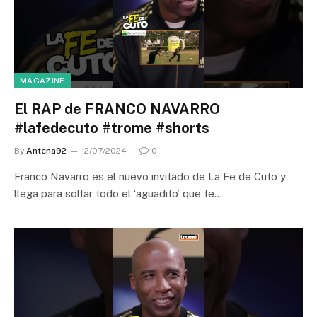
MAGAZINE
El RAP de FRANCO NAVARRO
#lafedecuto #trome #shorts
By
Antena92
12/07/2024
0
Franco Navarro es el nuevo invitado de La Fe de Cuto y
llega para soltar todo el ‘aguadito’ que te…