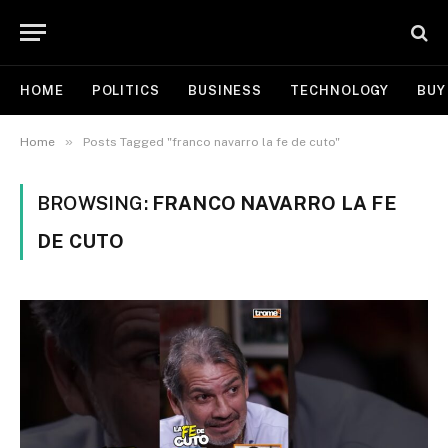
HOME
POLITICS
BUSINESS
TECHNOLOGY
BUY
»
Home
Posts Tagged "franco navarro la fe de cuto"
BROWSING:
FRANCO NAVARRO LA FE
DE CUTO