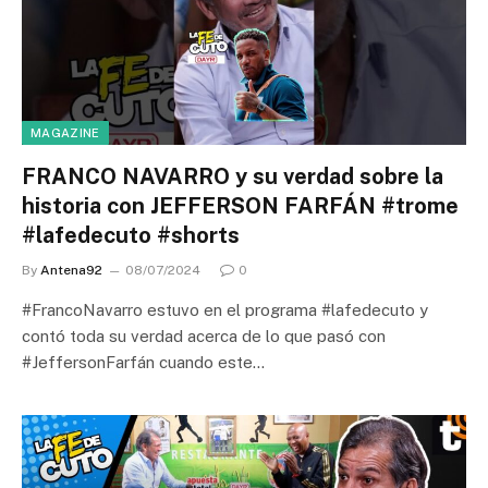
MAGAZINE
FRANCO NAVARRO y su verdad sobre la
historia con JEFFERSON FARFÁN #trome
#lafedecuto #shorts
By
Antena92
08/07/2024
0
#FrancoNavarro estuvo en el programa #lafedecuto y
contó toda su verdad acerca de lo que pasó con
#JeffersonFarfán cuando este…