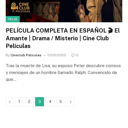
PELIS
PELÍCULA COMPLETA EN ESPAÑOL 🎬 El
Amante | Drama / Misterio | Cine Club
Películas
By
Cineclub Peliculas
03/10/2025
0
Tras la muerte de Lisa, su esposo Peter descubre correos
y mensajes de un hombre llamado Ralph. Convencido de
que…
Previous
Next
1
2
3
4
5