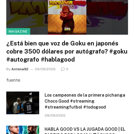
MAGAZINE
¿Está bien que voz de Goku en japonés
cobre 3500 dólares por autógrafo? #goku
#autografo #hablagood
By
Antena92
09/08/2026
0
fuente
Los campeones de la primera pichanga
Choco Good #streaming
#streamingfutbol #todogood
08/08/2026
HABLA GOOD VS LA JUGADA GOOD | EL