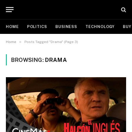
HOME
POLITICS
BUSINESS
TECHNOLOGY
BUY
»
Home
Posts Tagged "Drama" (Page 3)
BROWSING:
DRAMA