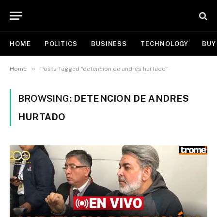
HOME
POLITICS
BUSINESS
TECHNOLOGY
BUY
»
Home
Posts Tagged "detencion de andres hurtado"
BROWSING:
DETENCION DE ANDRES
HURTADO