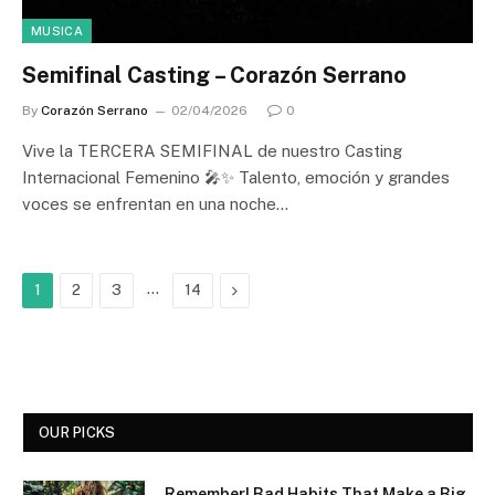
MUSICA
Semifinal Casting – Corazón Serrano
By
Corazón Serrano
02/04/2026
0
Vive la TERCERA SEMIFINAL de nuestro Casting
Internacional Femenino 🎤✨ Talento, emoción y grandes
voces se enfrentan en una noche…
…
Next
1
2
3
14
OUR PICKS
Remember! Bad Habits That Make a Big