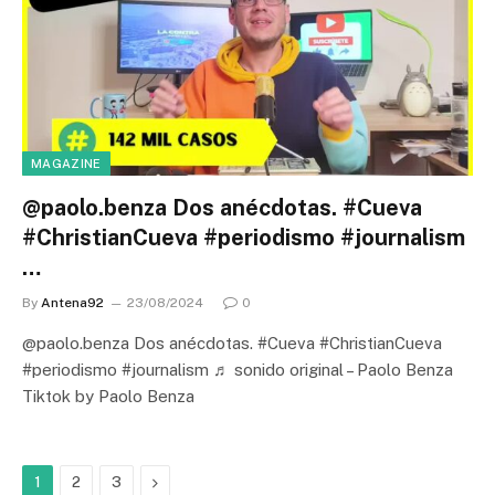
MAGAZINE
@paolo.benza Dos anécdotas. #Cueva
#ChristianCueva #periodismo #journalism
…
By
Antena92
23/08/2024
0
@paolo.benza Dos anécdotas. #Cueva #ChristianCueva
#periodismo #journalism ♬ sonido original – Paolo Benza
Tiktok by Paolo Benza
Next
1
2
3