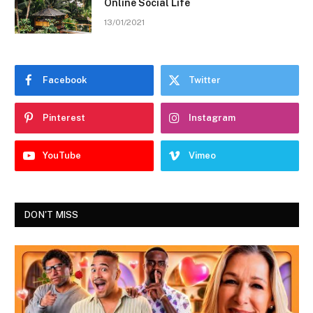
Online Social Life
13/01/2021
Facebook
Twitter
Pinterest
Instagram
YouTube
Vimeo
DON'T MISS