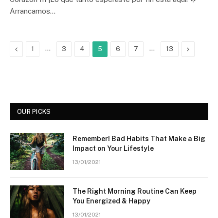
Arrancamos…
Previous
…
…
Next
1
3
4
5
6
7
13
OUR PICKS
Remember! Bad Habits That Make a Big
Impact on Your Lifestyle
13/01/2021
The Right Morning Routine Can Keep
You Energized & Happy
13/01/2021