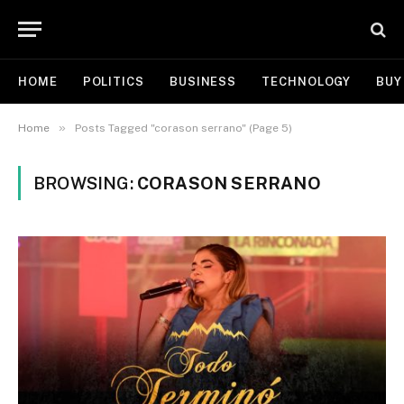
HOME
POLITICS
BUSINESS
TECHNOLOGY
BUY
»
Home
Posts Tagged "corason serrano" (Page 5)
BROWSING:
CORASON SERRANO