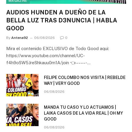
MAGAZINE
AUDIOS HUNDEN A DUEÑO DE LA
BELLA LUZ TRAS D3NUNC1A | HABLA
GOOD
By
Antena92
06/08/2026
0
Mira el contenido EXCLUSIVO de Todo Good aqui:
https://www.youtube.com/channel/UC-
f4h9oSW5JreShkauu0m1A/join 👈 – – – – -…
FELIPE COLOMBO NOS VISITA | REBELDE
WAY | VERY GOOD
06/08/2026
MANDA TU CASO Y LO ACTUAMOS |
LAIKA CASOS DE LA VIDA REAL | OH MY
GOOD
06/08/2026