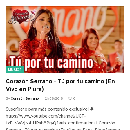
MUSICA
Corazón Serrano – Tú por tu camino (En
Vivo en Piura)
By
Corazón Serrano
21/08/2018
0
Suscríbete para más contenido exclusivo! 🔔
https://www.youtube.com/channel/UCF-
1xB_VwVjN4lUPsh8PryQ?sub_confirmation=1 Corazón
Serrano – Tú por tu camino (En Vivo en Piura) Plataformas