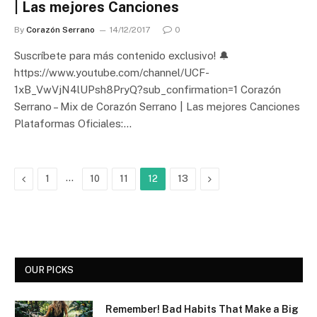
| Las mejores Canciones
By
Corazón Serrano
14/12/2017
0
Suscríbete para más contenido exclusivo! 🔔
https://www.youtube.com/channel/UCF-
1xB_VwVjN4lUPsh8PryQ?sub_confirmation=1 Corazón
Serrano – Mix de Corazón Serrano | Las mejores Canciones
Plataformas Oficiales:…
Previous
…
Next
1
10
11
12
13
OUR PICKS
Remember! Bad Habits That Make a Big