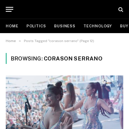
HOME
POLITICS
BUSINESS
TECHNOLOGY
BUY
»
Home
Posts Tagged "corason serrano" (Page 12)
BROWSING:
CORASON SERRANO