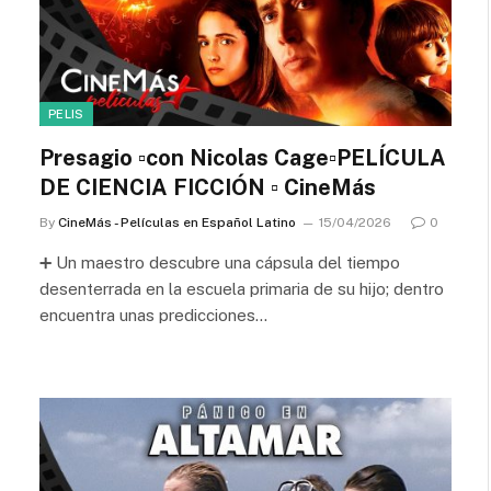
PELIS
Presagio ▫️con Nicolas Cage▫️PELÍCULA
DE CIENCIA FICCIÓN ▫️ CineMás
By
CineMás - Películas en Español Latino
15/04/2026
0
➕ Un maestro descubre una cápsula del tiempo
desenterrada en la escuela primaria de su hijo; dentro
encuentra unas predicciones…