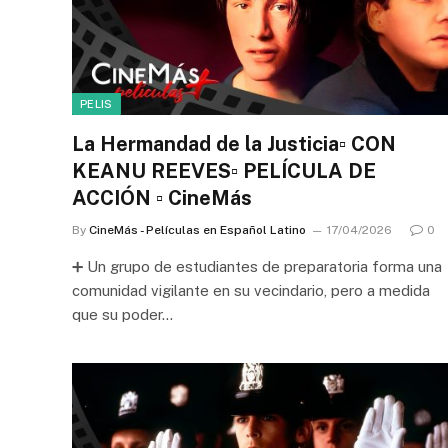
PELIS
La Hermandad de la Justicia▫️ CON
KEANU REEVES▫️ PELÍCULA DE
ACCIÓN ▫️ CineMás
By
CineMás - Películas en Español Latino
17/04/2026
0
➕ Un grupo de estudiantes de preparatoria forma una
comunidad vigilante en su vecindario, pero a medida
que su poder…