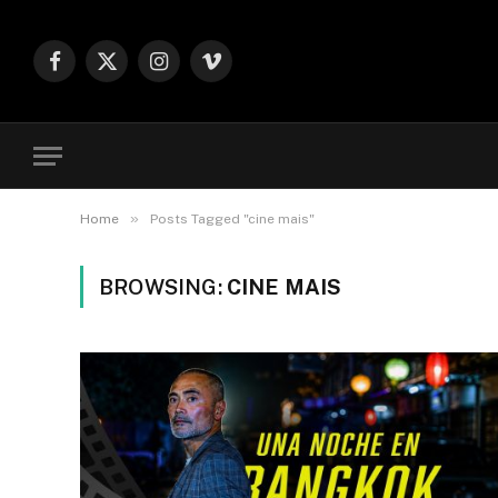
Facebook
X
Instagram
Vimeo
(Twitter)
»
Home
Posts Tagged "cine mais"
BROWSING:
CINE MAIS