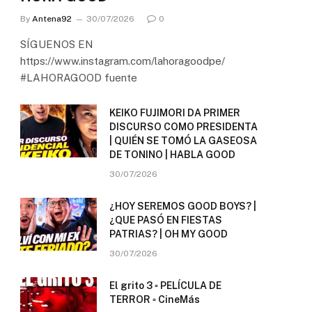
By
Antena92
30/07/2026
0
SÍGUENOS EN
https://www.instagram.com/lahoragoodpe/
#LAHORAGOOD fuente
KEIKO FUJIMORI DA PRIMER
DISCURSO COMO PRESIDENTA
| QUIÉN SE TOMÓ LA GASEOSA
DE TONINO | HABLA GOOD
30/07/2026
¿HOY SEREMOS GOOD BOYS? |
¿QUE PASÓ EN FIESTAS
PATRIAS? | OH MY GOOD
30/07/2026
El grito 3 ▫️ PELÍCULA DE
TERROR ▫️ CineMás