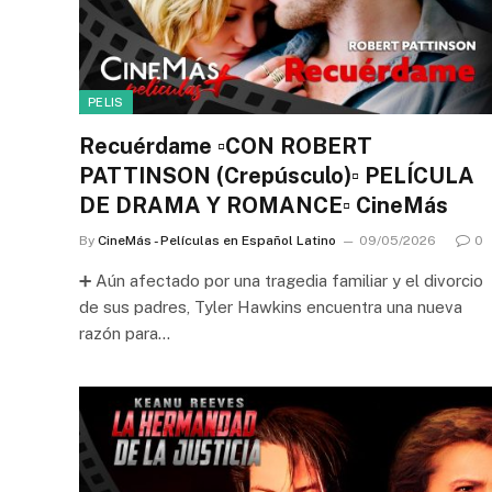
PELIS
Recuérdame ▫️CON ROBERT
PATTINSON (Crepúsculo)▫️ PELÍCULA
DE DRAMA Y ROMANCE▫️ CineMás
By
CineMás - Películas en Español Latino
09/05/2026
0
➕ Aún afectado por una tragedia familiar y el divorcio
de sus padres, Tyler Hawkins encuentra una nueva
razón para…