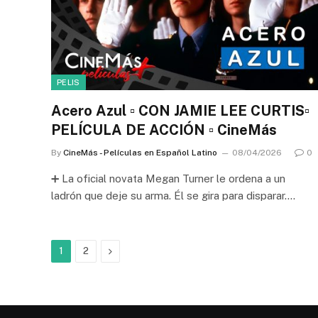
PELIS
Acero Azul ▫️ CON JAMIE LEE CURTIS▫️
PELÍCULA DE ACCIÓN ▫️ CineMás
By
CineMás - Películas en Español Latino
08/04/2026
0
➕ La oficial novata Megan Turner le ordena a un
ladrón que deje su arma. Él se gira para disparar.…
Next
1
2