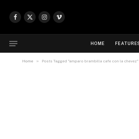
Facebook
X
Instagram
Vimeo
(Twitter)
HOME
FEATURE
»
Home
Posts Tagged "amparo brambilla cafe con la chevez"