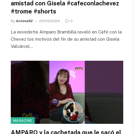
amistad con Gisela #cafeconlachevez
#trome #shorts
By
Antena92
29/09/2024
0
La exvedette Amparo Brambilla reveló en Café con la
Chevez los motivos del fin de su amistad con Gisela
Valcárcel…
MAGAZINE
AMPARO y la cachetada que le sacó el