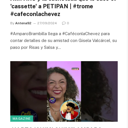
'cassette' a PETIPAN | #trome
#cafeconlachevez
By
Antena92
27/09/2024
0
#AmparoBrambilla llega a #CaféconlaChevez para
contar detalles de su amistad con Gisela Valcárcel, su
paso por Risas y Salsa y…
MAGAZINE