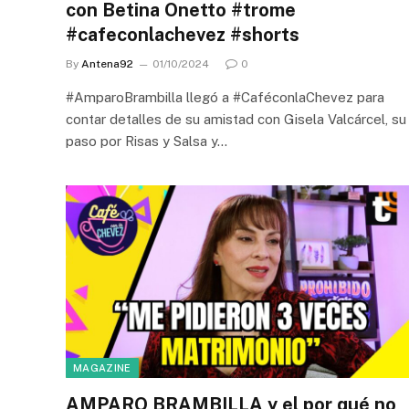
con Betina Onetto #trome
#cafeconlachevez #shorts
By
Antena92
01/10/2024
0
#AmparoBrambilla llegó a #CaféconlaChevez para
contar detalles de su amistad con Gisela Valcárcel, su
paso por Risas y Salsa y…
MAGAZINE
AMPARO BRAMBILLA y el por qué no