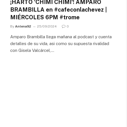
¡HARTO 'CHIMI CHIMI'! AMPARO
BRAMBILLA en #cafeconlachevez |
MIÉRCOLES 6PM #trome
By
Antena92
25/09/2024
0
Amparo Brambilla llega mañana al podcast y cuenta
detalles de su vida, asi como su supuesta rivalidad
con Gisela Valcárcel,…