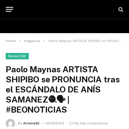
»
»
Home
magazine
Paolo Maynas ARTISTA SHIPIBO se PRONUNCIA tras el ESCÁNDALO DE ANÍS SAMANEZ🧶🗣️ | #BEONOTICIAS
MAGAZINE
Paolo Maynas ARTISTA
SHIPIBO se PRONUNCIA tras
el ESCÁNDALO DE ANÍS
SAMANEZ🧶🗣️ |
#BEONOTICIAS
By
Antena92
05/12/2024
No hay comentarios