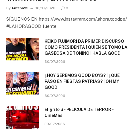
By
Antena92
30/07/2026
0
SÍGUENOS EN https://www.instagram.com/lahoragoodpe/
#LAHORAGOOD fuente
KEIKO FUJIMORI DA PRIMER DISCURSO
COMO PRESIDENTA | QUIÉN SE TOMÓ LA
GASEOSA DE TONINO | HABLA GOOD
30/07/2026
¿HOY SEREMOS GOOD BOYS? | ¿QUE
PASÓ EN FIESTAS PATRIAS? | OH MY
GOOD
30/07/2026
El grito 3 ▫️ PELÍCULA DE TERROR ▫️
CineMás
29/07/2026