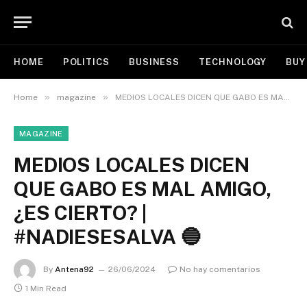
HOME
POLITICS
BUSINESS
TECHNOLOGY
BUY
»
»
Home
magazine
MEDIOS LOCALES DICEN QUE GABO ES MAL AMIGO, ¿ES CIERTO? | #NADIESESALVA 🔵
MAGAZINE
MEDIOS LOCALES DICEN
QUE GABO ES MAL AMIGO,
¿ES CIERTO? |
#NADIESESALVA 🔵
By
Antena92
26/06/2024
No hay comentarios
1 Min Read