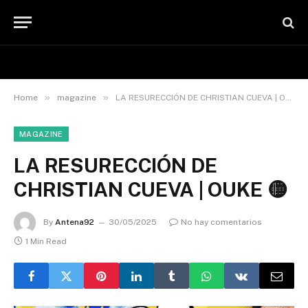
»
»
Home
magazine
LA RESURECCIÓN DE CHRISTIAN CUEVA | OUKE 🟡
MAGAZINE
LA RESURECCIÓN DE
CHRISTIAN CUEVA | OUKE 🟡
By
Antena92
30/05/2025
No hay comentarios
1 Min Read