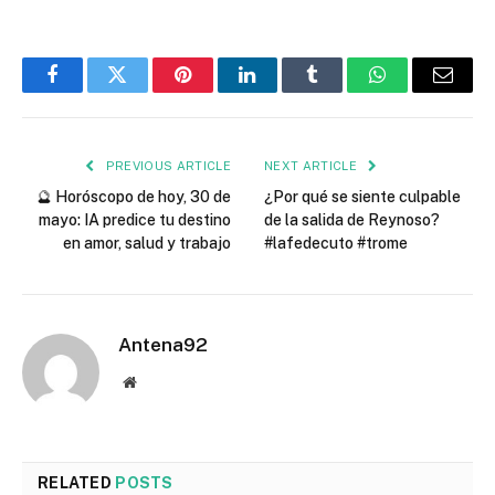
Facebook
Twitter
Pinterest
LinkedIn
Tumblr
WhatsApp
Email
PREVIOUS ARTICLE
NEXT ARTICLE
🔮 Horóscopo de hoy, 30 de
¿Por qué se siente culpable
mayo: IA predice tu destino
de la salida de Reynoso?
en amor, salud y trabajo
#lafedecuto #trome
Antena92
Website
RELATED
POSTS