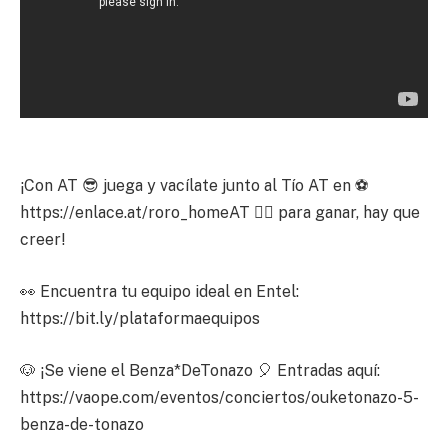
¡Con AT 😎 juega y vacílate junto al Tío AT en ⚽
https://enlace.at/roro_homeAT 👈🏽 para ganar, hay que
creer!
👀 Encuentra tu equipo ideal en Entel:
https://bit.ly/plataformaequipos
🐶 ¡Se viene el Benza*DeTonazo 🎈 Entradas aquí:
https://vaope.com/eventos/conciertos/ouketonazo-5-
benza-de-tonazo