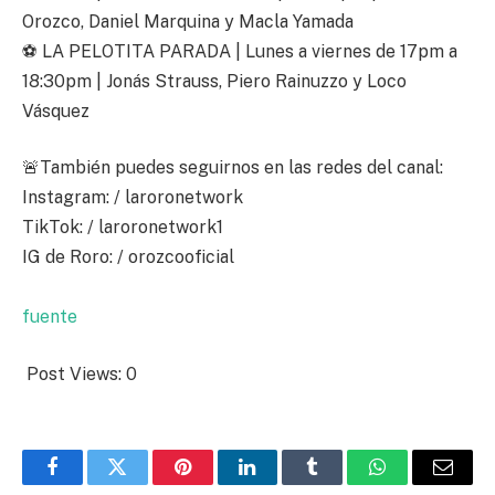
Orozco, Daniel Marquina y Macla Yamada
⚽ LA PELOTITA PARADA | Lunes a viernes de 17pm a
18:30pm | Jonás Strauss, Piero Rainuzzo y Loco
Vásquez
🚨También puedes seguirnos en las redes del canal:
Instagram: / laroronetwork
TikTok: / laroronetwork1
IG de Roro: / orozcooficial
fuente
Post Views:
0
Facebook
Twitter
Pinterest
LinkedIn
Tumblr
WhatsApp
Email