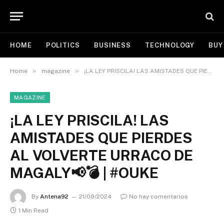
HOME
POLITICS
BUSINESS
TECHNOLOGY
BUY
»
»
Home
magazine
¡LA LEY PRISCILA! LAS AMISTADES QUE PIERDES AL VOLVERTE URRACO DE MAGALY📢💣 | #OUKE
MAGAZINE
¡LA LEY PRISCILA! LAS
AMISTADES QUE PIERDES
AL VOLVERTE URRACO DE
MAGALY📢💣 | #OUKE
By
Antena92
21/09/2024
No hay comentarios
1 Min Read