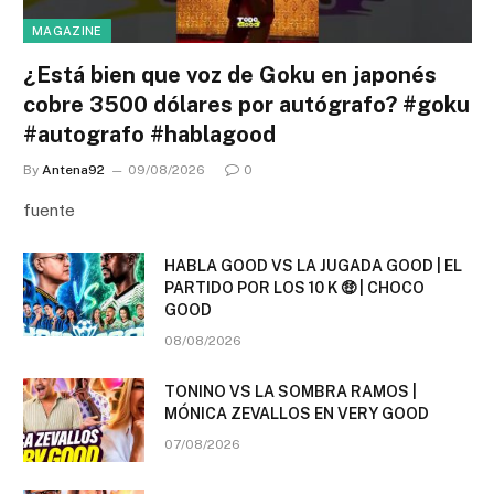
MAGAZINE
¿Está bien que voz de Goku en japonés
cobre 3500 dólares por autógrafo? #goku
#autografo #hablagood
By
Antena92
09/08/2026
0
fuente
HABLA GOOD VS LA JUGADA GOOD | EL
PARTIDO POR LOS 10 K 🤑 | CHOCO
GOOD
08/08/2026
TONINO VS LA SOMBRA RAMOS |
MÓNICA ZEVALLOS EN VERY GOOD
07/08/2026