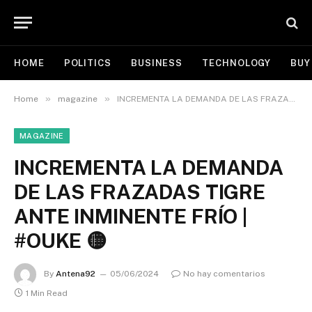
HOME
POLITICS
BUSINESS
TECHNOLOGY
BUY
»
»
Home
magazine
INCREMENTA LA DEMANDA DE LAS FRAZADAS TIGRE ANTE INMINENTE FRÍO | #OUKE 🟡
MAGAZINE
INCREMENTA LA DEMANDA
DE LAS FRAZADAS TIGRE
ANTE INMINENTE FRÍO |
#OUKE 🟡
By
Antena92
05/06/2024
No hay comentarios
1 Min Read