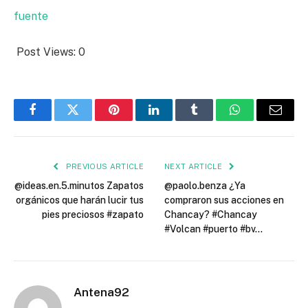
fuente
Post Views:
0
Facebook
Twitter
Pinterest
LinkedIn
Tumblr
WhatsApp
Email
PREVIOUS ARTICLE
NEXT ARTICLE
@ideas.en.5.minutos Zapatos
@paolo.benza ¿Ya
orgánicos que harán lucir tus
compraron sus acciones en
pies preciosos #zapato
Chancay? #Chancay
#Volcan #puerto #bv…
Antena92