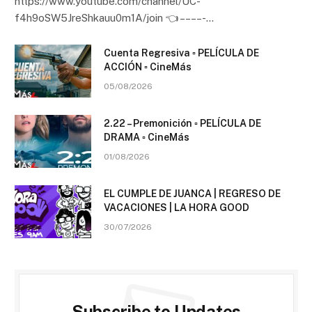
https://www.youtube.com/channel/UC-
f4h9oSW5JreShkauu0m1A/join 👈 – – – – -…
Cuenta Regresiva ▫️ PELÍCULA DE
ACCIÓN ▫️ CineMás
05/08/2026
2.22 – Premonición ▫️ PELÍCULA DE
DRAMA ▫️ CineMás
01/08/2026
EL CUMPLE DE JUANCA | REGRESO DE
VACACIONES | LA HORA GOOD
30/07/2026
Subscribe to Updates