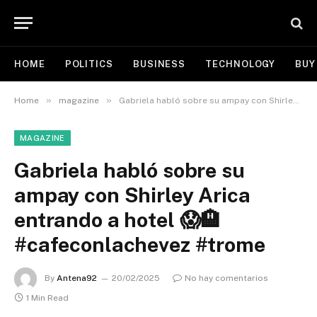
HOME
POLITICS
BUSINESS
TECHNOLOGY
BUY
»
»
Home
magazine
Gabriela habló sobre su ampay con Shirley Arica entrando a hotel 😱🏨 #cafeconlachevez #trome
MAGAZINE
Gabriela habló sobre su
ampay con Shirley Arica
entrando a hotel 😱🏨
#cafeconlachevez #trome
By
Antena92
20/02/2025
No hay comentarios
1 Min Read