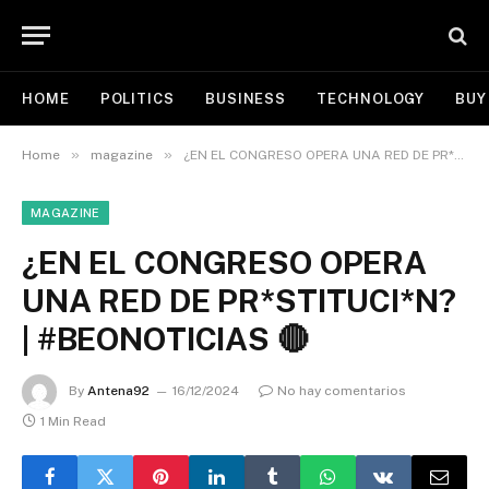
HOME
POLITICS
BUSINESS
TECHNOLOGY
BUY
»
»
Home
magazine
¿EN EL CONGRESO OPERA UNA RED DE PR*STITUCI*N? | #BEONOTICIAS 🔴
MAGAZINE
¿EN EL CONGRESO OPERA
UNA RED DE PR*STITUCI*N?
| #BEONOTICIAS 🔴
By
Antena92
16/12/2024
No hay comentarios
1 Min Read