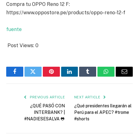
Compra tu OPPO Reno 12 F:
https://www.oppostore.pe/products/oppo-reno-12-f
fuente
Post Views:
0
Facebook
Twitter
Pinterest
LinkedIn
Tumblr
WhatsApp
Email
PREVIOUS ARTICLE
NEXT ARTICLE
¿QUÉ PASÓ CON
¿Qué presidentes llegarán al
INTERBANK? |
Perú para el APEC? #trome
#NADIESESALVA 🐸
#shorts