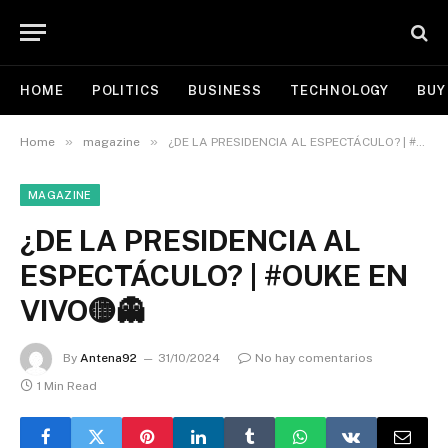
HOME
POLITICS
BUSINESS
TECHNOLOGY
BUY
»
»
Home
magazine
¿DE LA PRESIDENCIA AL ESPECTÁCULO? | #OUKE EN VIVO🟡👻
MAGAZINE
¿DE LA PRESIDENCIA AL
ESPECTÁCULO? | #OUKE EN
VIVO🟡👻
By
Antena92
31/10/2024
No hay comentarios
1 Min Read