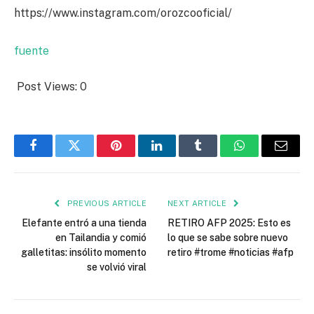
https://www.instagram.com/orozcooficial/
fuente
Post Views:
0
Facebook
Twitter
Pinterest
LinkedIn
Tumblr
WhatsApp
Email
PREVIOUS ARTICLE
NEXT ARTICLE
Elefante entró a una tienda
RETIRO AFP 2025: Esto es
en Tailandia y comió
lo que se sabe sobre nuevo
galletitas: insólito momento
retiro #trome #noticias #afp
se volvió viral