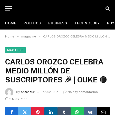
HOME
POLITICS
BUSINESS
TECHNOLOGY
BUY
»
»
Home
magazine
CARLOS OROZCO CELEBRA MEDIO MILLÓN DE SUSCRIPTORES 🎉 | OUKE 🟡
MAGAZINE
CARLOS OROZCO CELEBRA
MEDIO MILLÓN DE
SUSCRIPTORES 🎉 | OUKE 🟡
By
Antena92
05/06/2025
No hay comentarios
2 Mins Read