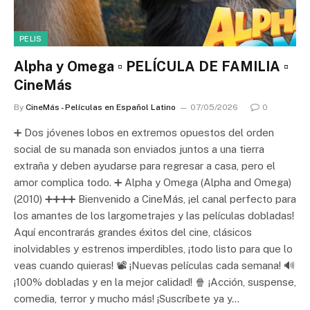
PELIS
Alpha y Omega ▫️ PELÍCULA DE FAMILIA ▫️
CineMás
By
CineMás - Películas en Español Latino
07/05/2026
0
➕ Dos jóvenes lobos en extremos opuestos del orden
social de su manada son enviados juntos a una tierra
extraña y deben ayudarse para regresar a casa, pero el
amor complica todo. ➕ Alpha y Omega (Alpha and Omega)
(2010) ➕➕➕➕ Bienvenido a CineMás, ¡el canal perfecto para
los amantes de los largometrajes y las películas dobladas!
Aquí encontrarás grandes éxitos del cine, clásicos
inolvidables y estrenos imperdibles, ¡todo listo para que lo
veas cuando quieras! 📽️ ¡Nuevas películas cada semana! 🔊
¡100% dobladas y en la mejor calidad! 🍿 ¡Acción, suspense,
comedia, terror y mucho más! ¡Suscríbete ya y…