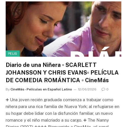
PELIS
Diario de una Niñera ▫️ SCARLETT
JOHANSSON Y CHRIS EVANS▫️ PELÍCULA
DE COMEDIA ROMÁNTICA ▫️ CineMás
By
CineMás - Películas en Español Latino
12/06/2026
0
➕ Una joven recién graduada comienza a trabajar como
niñera para una rica familia de Nueva York; al refugiarse en
su hogar debe lidiar con la disfunción familiar, un nuevo
romance y el niño malcriado a su cargo. ➕ The Nanny
Diaries (2007) ➕➕➕➕ Bienvenido a CineMás, ¡el canal