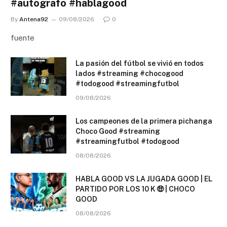
#autografo #hablagood
By
Antena92
09/08/2026
0
fuente
La pasión del fútbol se vivió en todos
lados #streaming #chocogood
#todogood #streamingfutbol
09/08/2026
Los campeones de la primera pichanga
Choco Good #streaming
#streamingfutbol #todogood
08/08/2026
HABLA GOOD VS LA JUGADA GOOD | EL
PARTIDO POR LOS 10 K 🤑 | CHOCO
GOOD
08/08/2026