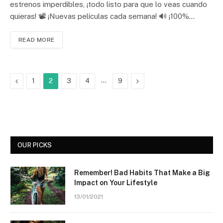
estrenos imperdibles, ¡todo listo para que lo veas cuando
quieras! 📽️ ¡Nuevas películas cada semana! 🔊 ¡100%…
READ MORE
Previous
…
Next
1
2
3
4
9
OUR PICKS
Remember! Bad Habits That Make a Big
Impact on Your Lifestyle
13/01/2021