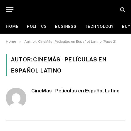
HOME
POLITICS
BUSINESS
TECHNOLOGY
BUY
»
Home
Author: CineMás - Películas en Español Latino (Page 2)
AUTOR:
CINEMÁS - PELÍCULAS EN
ESPAÑOL LATINO
CineMás - Películas en Español Latino