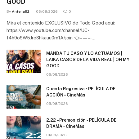
GOOD
By
Antena92
06/08/2026
0
Mira el contenido EXCLUSIVO de Todo Good aqui:
https://www.youtube.com/channel/UC-
f4h9oSW5JreShkauu0m1A/join 👈 – – – – -…
MANDA TU CASO Y LO ACTUAMOS |
LAIKA CASOS DE LA VIDA REAL | OH MY
GOOD
06/08/2026
Cuenta Regresiva ▫️ PELÍCULA DE
ACCIÓN ▫️ CineMás
05/08/2026
2.22 – Premonición ▫️ PELÍCULA DE
DRAMA ▫️ CineMás
01/08/2026