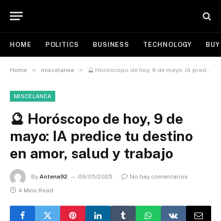
HOME
POLITICS
BUSINESS
TECHNOLOGY
BUY
»
»
Home
miscelanea
🔮 Horóscopo de hoy, 9 de mayo: IA predice tu destino en amor, salud y trabajo
MISCELANEA
🔮 Horóscopo de hoy, 9 de
mayo: IA predice tu destino
en amor, salud y trabajo
By
Antena92
09/05/2025
No hay comentarios
4 Mins Read