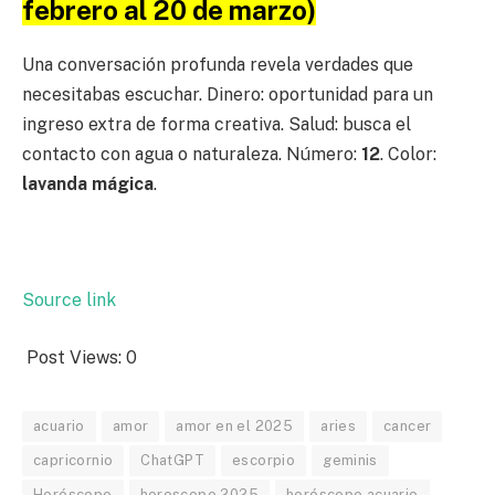
febrero al 20 de marzo)
Una conversación profunda revela verdades que
necesitabas escuchar. Dinero: oportunidad para un
ingreso extra de forma creativa. Salud: busca el
contacto con agua o naturaleza. Número:
12
. Color:
lavanda mágica
.
Source link
Post Views:
0
acuario
amor
amor en el 2025
aries
cancer
capricornio
ChatGPT
escorpio
geminis
Horóscopo
horoscopo 2025
horóscopo acuario